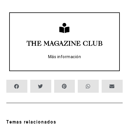
WEB
THE MAGAZINE CLUB
Dirección: Online y pop up efímero
THE MAGAZINE CLUB
Más información
Temas relacionados