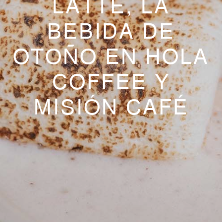
LATTE, LA
BEBIDA DE
OTOÑO EN HOLA
COFFEE Y
MISIÓN CAFÉ