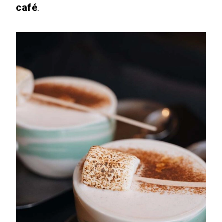
café
.