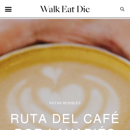
Walk Eat Die
EN ARGANZUELA
MADRID POR BARRIOS
DE TODO UN POCO
RUTAS BEBIBLES
RUTA DEL CAFÉ