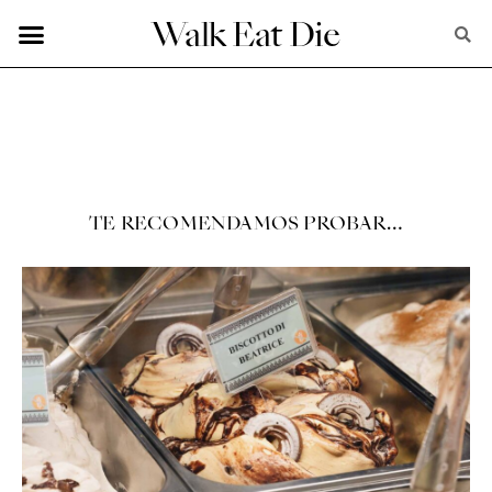
Walk Eat Die
EN ARGANZUELA
MADRID POR BARRIOS
DE TODO UN POCO
TE RECOMENDAMOS PROBAR…