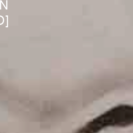
EN
O]